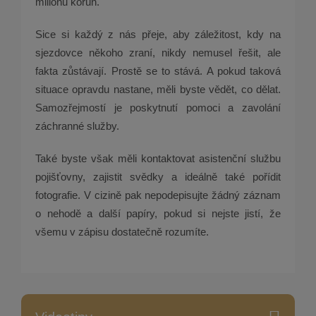
milionů korun.
Sice si každý z nás přeje, aby záležitost, kdy na
sjezdovce někoho zraní, nikdy nemusel řešit, ale
fakta zůstávají. Prostě se to stává. A pokud taková
situace opravdu nastane, měli byste vědět, co dělat.
Samozřejmostí je poskytnutí pomoci a zavolání
záchranné služby.
Také byste však měli kontaktovat asistenční službu
pojišťovny, zajistit svědky a ideálně také pořídit
fotografie. V cizině pak nepodepisujte žádný záznam
o nehodě a další papíry, pokud si nejste jistí, že
všemu v zápisu dostatečně rozumíte.