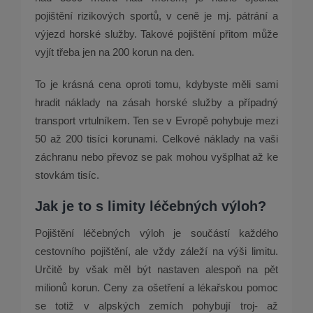
pojištění rizikových sportů, v ceně je mj. pátrání a
výjezd horské služby. Takové pojištění přitom může
vyjít třeba jen na 200 korun na den.
To je krásná cena oproti tomu, kdybyste měli sami
hradit náklady na zásah horské služby a případný
transport vrtulníkem. Ten se v Evropě pohybuje mezi
50 až 200 tisíci korunami. Celkové náklady na vaši
záchranu nebo převoz se pak mohou vyšplhat až ke
stovkám tisíc.
Jak je to s limity léčebných výloh?
Pojištění léčebných výloh je součástí každého
cestovního pojištění, ale vždy záleží na výši limitu.
Určitě by však měl být nastaven alespoň na pět
milionů korun. Ceny za ošetření a lékařskou pomoc
se totiž v alpských zemích pohybují troj­‑ až