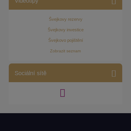
Videotipy
Švejkovy rezervy
Švejkovy investice
Švejkovo pojištění
Zobrazit seznam
Sociální sítě