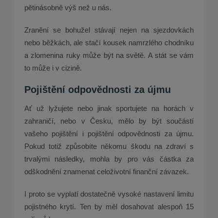
pětinásobně výš než u nás.
Zranění se bohužel stávají nejen na sjezdovkách
nebo běžkách, ale stačí kousek namrzlého chodníku
a zlomenina ruky může být na světě. A stát se vám
to může i v cizině.
Pojištění odpovědnosti za újmu
Ať už lyžujete nebo jinak sportujete na horách v
zahraničí, nebo v Česku, mělo by být součástí
vašeho pojištění i pojištění odpovědnosti za újmu.
Pokud totiž způsobíte někomu škodu na zdraví s
trvalými následky, mohla by pro vás částka za
odškodnění znamenat celoživotní finanční závazek.
I proto se vyplatí dostatečně vysoké nastavení limitu
pojistného krytí. Ten by měl dosahovat alespoň 15