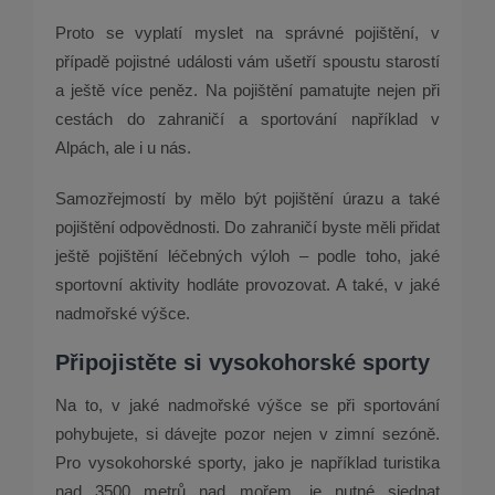
Proto se vyplatí myslet na správné pojištění, v
případě pojistné události vám ušetří spoustu starostí
a ještě více peněz. Na pojištění pamatujte nejen při
cestách do zahraničí a sportování například v
Alpách, ale i u nás.
Samozřejmostí by mělo být pojištění úrazu a také
pojištění odpovědnosti. Do zahraničí byste měli přidat
ještě pojištění léčebných výloh – podle toho, jaké
sportovní aktivity hodláte provozovat. A také, v jaké
nadmořské výšce.
Připojistěte si vysokohorské sporty
Na to, v jaké nadmořské výšce se při sportování
pohybujete, si dávejte pozor nejen v zimní sezóně.
Pro vysokohorské sporty, jako je například turistika
nad 3500 metrů nad mořem, je nutné sjednat