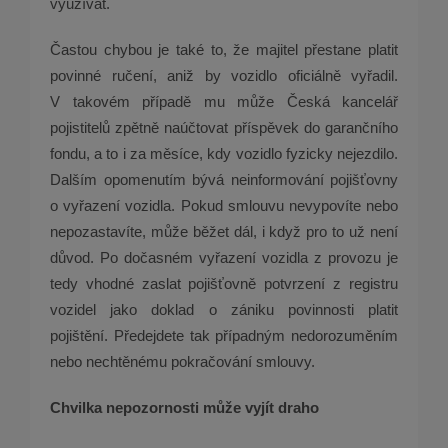
využívat.
Častou chybou je také to, že majitel přestane platit
povinné ručení, aniž by vozidlo oficiálně vyřadil.
V takovém případě mu může Česká kancelář
pojistitelů zpětně naúčtovat příspěvek do garančního
fondu, a to i za měsíce, kdy vozidlo fyzicky nejezdilo.
Dalším opomenutím bývá neinformování pojišťovny
o vyřazení vozidla. Pokud smlouvu nevypovíte nebo
nepozastavíte, může běžet dál, i když pro to už není
důvod. Po dočasném vyřazení vozidla z provozu je
tedy vhodné zaslat pojišťovně potvrzení z registru
vozidel jako doklad o zániku povinnosti platit
pojištění. Předejdete tak případným nedorozuměním
nebo nechtěnému pokračování smlouvy.
Chvilka nepozornosti může vyjít draho