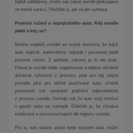
řádně odhlášený, může vás čekat nemilé překvapení
ve formě sankcí. Přečtěte si, jak se jim vyhnout.
Povinné ručení u nepojízdného auta: Kdy musíte
platit a kdy ne?
Mnoho majitelů vozidel se mylně domnívá, že když
auto nejezdí, automaticky odpadá i povinnost platit
povinné ručení. Z pohledu zákona je to ale jinak.
Pokud je vozidlo stále registrované a nebylo oficiálně
dočasně vyřazeno z provozu, platí pro něj stejná
pravidla jako pro běžně používané auto, včetně
povinnosti mít sjednané pojištění odpovědnosti
z provozu vozidla. Nehraje roli, že auto stojí měsíce
v garáži nebo na zahradě. Důležité je, že zůstává
evidované a provozuschopné dle registru vozidel.
Pro ty, kdo vlastní starší nebo sezónní auto, může