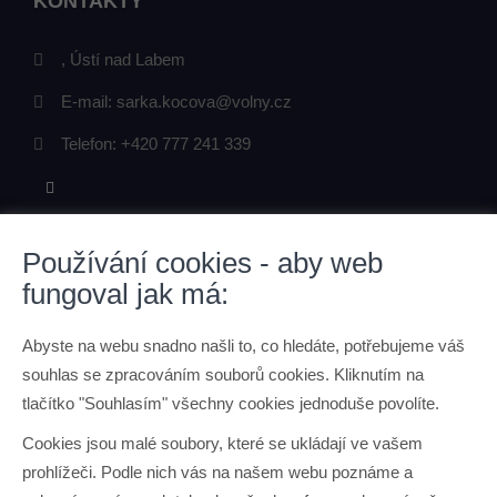
KONTAKTY
, Ústí nad Labem
E-mail:
sarka.kocova@volny.cz
Telefon:
+420 777 241 339
Používání cookies - aby web
ODKAZY
fungoval jak má:
O mně
Abyste na webu snadno našli to, co hledáte, potřebujeme váš
Kontaktní údaje
souhlas se zpracováním souborů cookies. Kliknutím na
Ochrana osobních údajů
tlačítko "Souhlasím" všechny cookies jednoduše povolíte.
Povinné informace
Cookies jsou malé soubory, které se ukládají ve vašem
prohlížeči. Podle nich vás na našem webu poznáme a