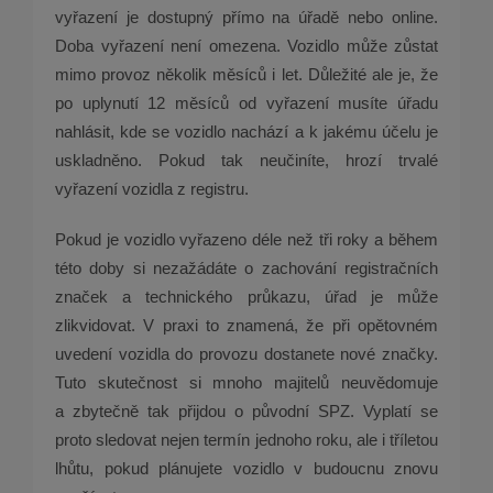
vyřazení je dostupný přímo na úřadě nebo online.
Doba vyřazení není omezena. Vozidlo může zůstat
mimo provoz několik měsíců i let. Důležité ale je, že
po uplynutí 12 měsíců od vyřazení musíte úřadu
nahlásit, kde se vozidlo nachází a k jakému účelu je
uskladněno. Pokud tak neučiníte, hrozí trvalé
vyřazení vozidla z registru.
Pokud je vozidlo vyřazeno déle než tři roky a během
této doby si nezažádáte o zachování registračních
značek a technického průkazu, úřad je může
zlikvidovat. V praxi to znamená, že při opětovném
uvedení vozidla do provozu dostanete nové značky.
Tuto skutečnost si mnoho majitelů neuvědomuje
a zbytečně tak přijdou o původní SPZ. Vyplatí se
proto sledovat nejen termín jednoho roku, ale i tříletou
lhůtu, pokud plánujete vozidlo v budoucnu znovu