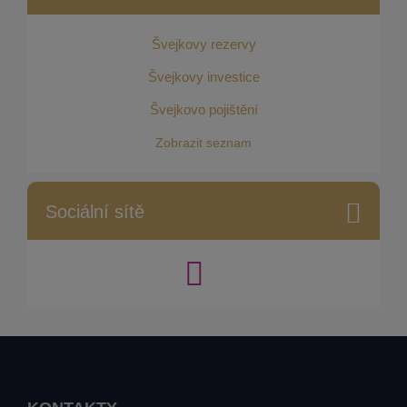
Švejkovy rezervy
Švejkovy investice
Švejkovo pojištění
Zobrazit seznam
Sociální sítě