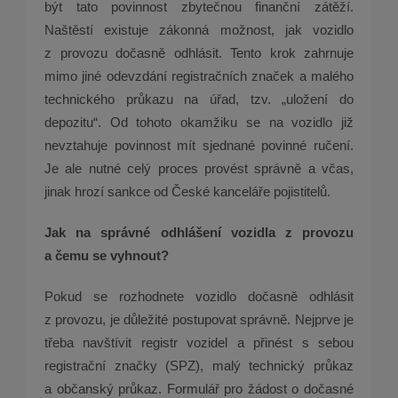
být tato povinnost zbytečnou finanční zátěží.
Naštěstí existuje zákonná možnost, jak vozidlo
z provozu dočasně odhlásit. Tento krok zahrnuje
mimo jiné odevzdání registračních značek a malého
technického průkazu na úřad, tzv. „uložení do
depozitu“. Od tohoto okamžiku se na vozidlo již
nevztahuje povinnost mít sjednané povinné ručení.
Je ale nutné celý proces provést správně a včas,
jinak hrozí sankce od České kanceláře pojistitelů.
Jak na správné odhlášení vozidla z provozu
a čemu se vyhnout?
Pokud se rozhodnete vozidlo dočasně odhlásit
z provozu, je důležité postupovat správně. Nejprve je
třeba navštívit registr vozidel a přinést s sebou
registrační značky (SPZ), malý technický průkaz
a občanský průkaz. Formulář pro žádost o dočasné