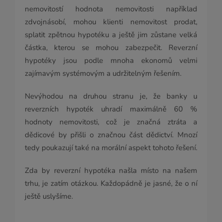
nemovitostí hodnota nemovitosti například
zdvojnásobí, mohou klienti nemovitost prodat,
splatit zpětnou hypotéku a ještě jim zůstane velká
částka, kterou se mohou zabezpečit. Reverzní
hypotéky jsou podle mnoha ekonomů velmi
zajímavým systémovým a udržitelným řešením.
Nevýhodou na druhou stranu je, že banky u
reverzních hypoték uhradí maximálně 60 %
hodnoty nemovitosti, což je značná ztráta a
dědicové by přišli o značnou část dědictví. Mnozí
tedy poukazují také na morální aspekt tohoto řešení.
Zda by reverzní hypotéka našla místo na našem
trhu, je zatím otázkou. Každopádně je jasné, že o ní
ještě uslyšíme.