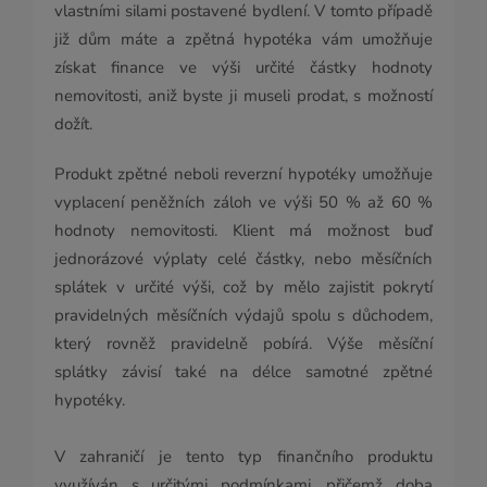
vlastními silami postavené bydlení. V tomto případě
již dům máte a zpětná hypotéka vám umožňuje
získat finance ve výši určité částky hodnoty
nemovitosti, aniž byste ji museli prodat, s možností
dožít.
Produkt zpětné neboli reverzní hypotéky umožňuje
vyplacení peněžních záloh ve výši 50 % až 60 %
hodnoty nemovitosti. Klient má možnost buď
jednorázové výplaty celé částky, nebo měsíčních
splátek v určité výši, což by mělo zajistit pokrytí
pravidelných měsíčních výdajů spolu s důchodem,
který rovněž pravidelně pobírá. Výše měsíční
splátky závisí také na délce samotné zpětné
hypotéky.
V zahraničí je tento typ finančního produktu
využíván s určitými podmínkami, přičemž doba