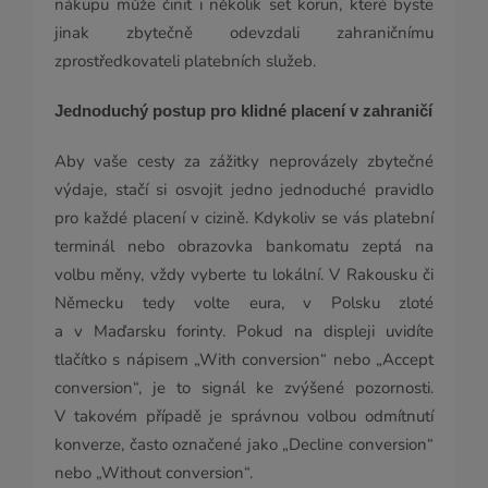
nákupu může činit i několik set korun, které byste
jinak zbytečně odevzdali zahraničnímu
zprostředkovateli platebních služeb.
Jednoduchý postup pro klidné placení v zahraničí
Aby vaše cesty za zážitky neprovázely zbytečné
výdaje, stačí si osvojit jedno jednoduché pravidlo
pro každé placení v cizině. Kdykoliv se vás platební
terminál nebo obrazovka bankomatu zeptá na
volbu měny, vždy vyberte tu lokální. V Rakousku či
Německu tedy volte eura, v Polsku zloté
a v Maďarsku forinty. Pokud na displeji uvidíte
tlačítko s nápisem „With conversion“ nebo „Accept
conversion“, je to signál ke zvýšené pozornosti.
V takovém případě je správnou volbou odmítnutí
konverze, často označené jako „Decline conversion“
nebo „Without conversion“.