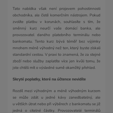
Tato nabídka však není projevem pohostinnosti
obchodníka, ale čistě komerčním nástrojem. Pokud
zvolíte platbu v korunách, souhlasíte s tím, že
směnný kurz neurčí vaše domácí banka, ale
provozovatel daného platebního terminálu nebo
bankomatu. Tento kurz bývá téměř bez výjimky
mnohem méně výhodný než ten, který byste získali
standardní cestou. V praxi to znamená, že za stejné
zboží nebo služby zaplatíte více jen kvůli tomu, že
jste chtěli mít o výsledné sumě okamžitý přehled.
Skryté poplatky, které na účtence nevidíte
Rozdíl mezi výhodným a méně výhodným kurzem
se může zdát u jedné kávy zanedbatelný, ale
u větších útrat nebo při výběrech z bankomatu se již
jedná o citelné částky. Provozovatelé terminálů