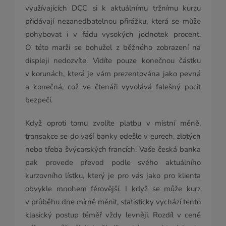
využívajících DCC si k aktuálnímu tržnímu kurzu
přidávají nezanedbatelnou přirážku, která se může
pohybovat i v řádu vysokých jednotek procent.
O této marži se bohužel z běžného zobrazení na
displeji nedozvíte. Vidíte pouze konečnou částku
v korunách, která je vám prezentována jako pevná
a konečná, což ve čtenáři vyvolává falešný pocit
bezpečí.
Když oproti tomu zvolíte platbu v místní měně,
transakce se do vaší banky odešle v eurech, zlotých
nebo třeba švýcarských francích. Vaše česká banka
pak provede převod podle svého aktuálního
kurzovního lístku, který je pro vás jako pro klienta
obvykle mnohem férovější. I když se může kurz
v průběhu dne mírně měnit, statisticky vychází tento
klasický postup téměř vždy levněji. Rozdíl v ceně