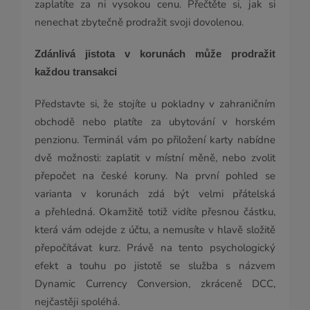
zaplatíte za ni vysokou cenu. Přečtěte si, jak si
nenechat zbytečně prodražit svoji dovolenou.
Zdánlivá jistota v korunách může prodražit
každou transakci
Představte si, že stojíte u pokladny v zahraničním
obchodě nebo platíte za ubytování v horském
penzionu. Terminál vám po přiložení karty nabídne
dvě možnosti: zaplatit v místní měně, nebo zvolit
přepočet na české koruny. Na první pohled se
varianta v korunách zdá být velmi přátelská
a přehledná. Okamžitě totiž vidíte přesnou částku,
která vám odejde z účtu, a nemusíte v hlavě složitě
přepočítávat kurz. Právě na tento psychologický
efekt a touhu po jistotě se služba s názvem
Dynamic Currency Conversion, zkráceně DCC,
nejčastěji spoléhá.