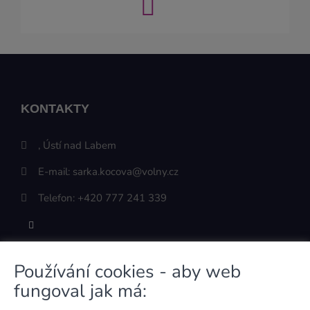
KONTAKTY
, Ústí nad Labem
E-mail:
sarka.kocova@volny.cz
Telefon:
+420 777 241 339
Používání cookies - aby web
ODKAZY
fungoval jak má: