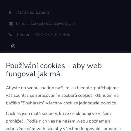
, Ústí nad Labem
E-mail:
sarka.kocova@volny.cz
Telefon:
+420 777 241 339
Používání cookies - aby web
ODKAZY
fungoval jak má:
O mně
Abyste na webu snadno našli to, co hledáte, potřebujeme
Kontaktní údaje
váš souhlas se zpracováním souborů cookies. Kliknutím na
Ochrana osobních údajů
tlačítko "Souhlasím" všechny cookies jednoduše povolíte.
Povinné informace
Cookies jsou malé soubory, které se ukládají ve vašem
prohlížeči. Podle nich vás na našem webu poznáme a
JAK PRACUJI
zobrazíme vám web tak, aby všechno fungovalo správně a