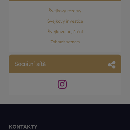
Švejkovy rezervy
Švejkovy investice
Švejkovo pojištění
Zobrazit seznam
Sociální sítě
KONTAKTY