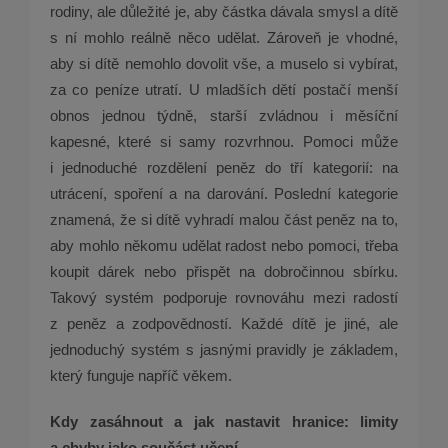
rodiny, ale důležité je, aby částka dávala smysl a dítě
s ní mohlo reálně něco udělat. Zároveň je vhodné,
aby si dítě nemohlo dovolit vše, a muselo si vybírat,
za co peníze utratí. U mladších dětí postačí menší
obnos jednou týdně, starší zvládnou i měsíční
kapesné, které si samy rozvrhnou. Pomoci může
i jednoduché rozdělení peněz do tří kategorií: na
utrácení, spoření a na darování. Poslední kategorie
znamená, že si dítě vyhradí malou část peněz na to,
aby mohlo někomu udělat radost nebo pomoci, třeba
koupit dárek nebo přispět na dobročinnou sbírku.
Takový systém podporuje rovnováhu mezi radostí
z peněz a zodpovědností. Každé dítě je jiné, ale
jednoduchý systém s jasnými pravidly je základem,
který funguje napříč věkem.
Kdy zasáhnout a jak nastavit hranice: limity
a chyby jako součást učení