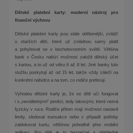
Dětské platební karty: moderní nástroj pro
finanční výchovu
Dětské platební karty jsou stále oblíbenější, zvlášť
u starších dětí, které už zvládnou samy platit
a pohybovat se v bezhotovostním světě. Většina
bank v Česku nabízí možnost založit dětský účet
s kartou, a to už od věku 6 až 8 let. Jiné banky tuto
službu poskytují až od 15 let, takže vždy záleží na
konkrétní nabídce a na tom, co rodiče preferují.
Výhodou dětské karty je, že se dítě učí fungovat
i s „neviditelnými“ penězi, tedy takovými, které nemá
fyzicky v ruce. Rodiče přitom mají možnost nastavit
limity, sledovat transakce nebo v případě potřeby
zablokovat kartu, většinou pohodlně přes mobilní
aplikaci. Pro dítě je to bezpečné a přehledné