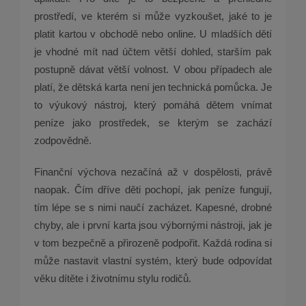
prostředí, ve kterém si může vyzkoušet, jaké to je
platit kartou v obchodě nebo online. U mladších dětí
je vhodné mít nad účtem větší dohled, starším pak
postupně dávat větší volnost. V obou případech ale
platí, že dětská karta není jen technická pomůcka. Je
to výukový nástroj, který pomáhá dětem vnímat
peníze jako prostředek, se kterým se zachází
zodpovědně.
Finanční výchova nezačíná až v dospělosti, právě
naopak. Čím dříve děti pochopí, jak peníze fungují,
tím lépe se s nimi naučí zacházet. Kapesné, drobné
chyby, ale i první karta jsou výbornými nástroji, jak je
v tom bezpečně a přirozeně podpořit. Každá rodina si
může nastavit vlastní systém, který bude odpovídat
věku dítěte i životnímu stylu rodičů.