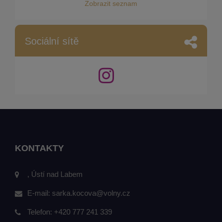
Zobrazit seznam
Sociální sítě
KONTAKTY
, Ústí nad Labem
E-mail:
sarka.kocova@volny.cz
Telefon:
+420 777 241 339