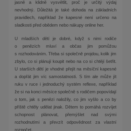
jasně a klidně vysvětlit, proč je určitý výdaj
nevhodný. Důležitá je také dohoda na základních
pravidlech, například že kapesné není určeno na
sladkosti před obědem nebo nákupy online her.
U mladších dětí je dobré, když s nimi rodiče
o penězích mluví a občas jim pomůžou
s rozhodováním. Třeba si společně projdou, kolik jim
zbylo, co si plánují koupit nebo na co si chtějí šetřit.
U starších dětí je vhodné přejít na měsíční kapesné
a dopřát jim víc samostatnosti. S tím ale může jít
ruku v ruce i jednoduchý systém reflexe, například
že si na konci měsíce společně s rodičem popovídají
o tom, jak s penězi naložily, co jim vyšlo a co by
příště chtěly udělat jinak. Dětem to pomáhá rozvíjet
schopnost plánovat, přemýšlet nad svými
rozhodnutími a převzít odpovědnost za vlastní
rozpočet.