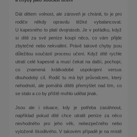
Dát dětem volnost, ale zároveň je chránit, to je pro
rodiče někdy opravdu těžké vybalancovat.
U kapesného to platí dvojnásob. Je v pořádku, když
si dítě za své peníze koupí něco, co vám přijde
zbytečné nebo nekvalitní. Právě takové chyby jsou
důležitou součástí procesu učení. Když dítě rychle
utratí celé kapesné a musí čekat na další, pochopí,
co znamená krátkodobé uspokojení versus
dlouhodobý cíl. Rodič tu má být průvodcem, který
nehodnotí, ale pomáhá dítěti přemýšlet nad tím, co
se stalo a co by příště mohlo udělat jinak.
Jsou ale i situace, kdy je potřeba zasáhnout,
například pokud dítě chce utratit peníze za něco
nevhodného pro jeho věk, nebezpečného nebo
vyloženě škodlivého. V takovém případě je na místě