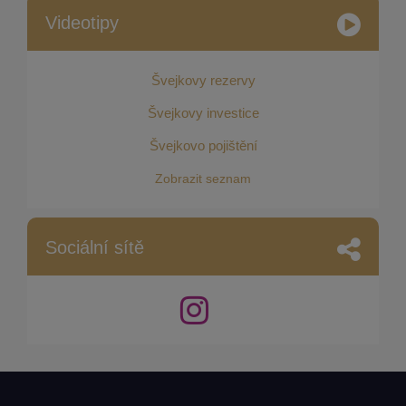
Videotipy
Švejkovy rezervy
Švejkovy investice
Švejkovo pojištění
Zobrazit seznam
Sociální sítě