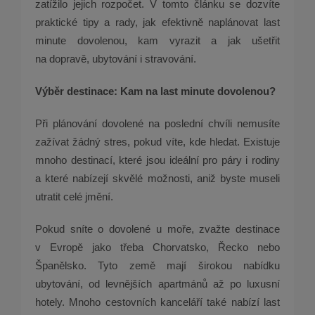
zatížilo jejich rozpočet. V tomto článku se dozvíte
praktické tipy a rady, jak efektivně naplánovat last
minute dovolenou, kam vyrazit a jak ušetřit
na dopravě, ubytování i stravování.
Výběr destinace: Kam na last minute dovolenou?
Při plánování dovolené na poslední chvíli nemusíte
zažívat žádný stres, pokud víte, kde hledat. Existuje
mnoho destinací, které jsou ideální pro páry i rodiny
a které nabízejí skvělé možnosti, aniž byste museli
utratit celé jmění.
Pokud sníte o dovolené u moře, zvažte destinace
v Evropě jako třeba Chorvatsko, Řecko nebo
Španělsko. Tyto země mají širokou nabídku
ubytování, od levnějších apartmánů až po luxusní
hotely. Mnoho cestovních kanceláří také nabízí last