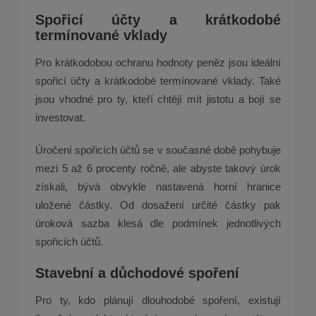
Spořicí účty a krátkodobé
termínované vklady
Pro krátkodobou ochranu hodnoty peněz jsou ideální
spořicí účty a krátkodobé termínované vklady. Také
jsou vhodné pro ty, kteří chtějí mít jistotu a bojí se
investovat.
Úročení spořicích účtů se v současné době pohybuje
mezi 5 až 6 procenty ročně, ale abyste takový úrok
získali, bývá obvykle nastavená horní hranice
uložené částky. Od dosažení určité částky pak
úroková sazba klesá dle podmínek jednotlivých
spořicích účtů.
Stavební a důchodové spoření
Pro ty, kdo plánují dlouhodobé spoření, existují