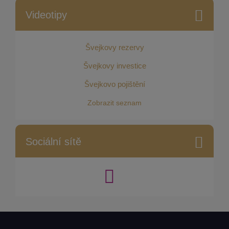
Videotipy
Švejkovy rezervy
Švejkovy investice
Švejkovo pojištění
Zobrazit seznam
Sociální sítě