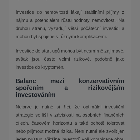
Investice do nemovitostí lákají stabilními příjmy z
nájmu a potenciálem růstu hodnoty nemovitosti. Na
druhou stranu, vyžadují větší počáteční investici a
mohou být spojené s různými komplikacemi.
Investice do start-upů mohou být nesmírně zajímavé,
avšak jsou často velmi rizikové, podobně jako
investice do kryptoměn.
Balanc mezi konzervativním
spořením a rizikovějším
investováním
Nejprve je nutné si říci, že optimální investiční
strategie se liší v závislosti na osobních finančních
cílech, časovém horizontu a také ochotě tolerovat
nebo přijmout možná rizika. Není nutné ale zvolit jen
jeden přístup. Většina investorů volí kombinace obou