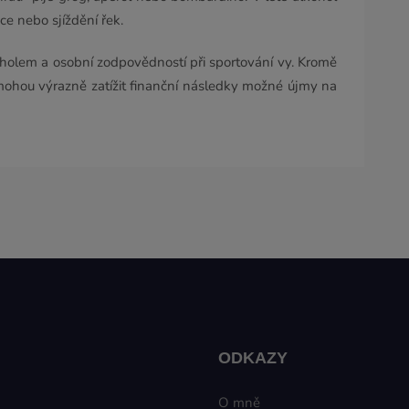
ce nebo sjíždění řek.
oholem a osobní zodpovědností při sportování vy. Kromě
mohou výrazně zatížit finanční následky možné újmy na
ODKAZY
O mně