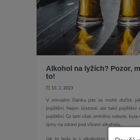
Alkohol na lyžích? Pozor, 
to!
10. 2. 2023
V minulém článku jste se mohli dočíst, j
pojištění. Nejen úrazové, ale také pojištění
pojištění. Co tam však zmíněno nebylo, byla
újmy na zdraví pod vlivem alkoholu.
Jak to tedy je s alkoholem a plněním poji