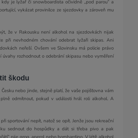
 kdy je lyžař či snowboardista očividně „pod parou“ a
rtující, vykázat provinilce ze sjezdovky a zároveň mu
t, že v Rakousku není alkohol na sjezdovkách nijak
e při nevhodném chování odebrat lyžaři skipas. Ani
zdovkách neřeší. Ovšem ve Slovinsku má policie právo
tní úvahy rozhodnout o odebrání skipasu nebo vyměření
tit škodu
v Česku nebo jinde, stejně platí, že vaše pojišťovna vám
plně odmítnout, pokud v události hrál roli alkohol. A
ři sportování nepít, natož se opít. Jenže jsou rekreační
inku sednout do hospůdky a dát si třeba pivo a pak
řátí“ pije grog, aperol nebo bombardino. V létě alkohol