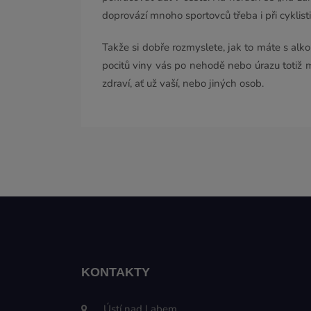
doprovází mnoho sportovců třeba i při cyklisti
Takže si dobře rozmyslete, jak to máte s alk
pocitů viny vás po nehodě nebo úrazu totiž 
zdraví, ať už vaší, nebo jiných osob.
KONTAKTY
, Ústí nad Labem