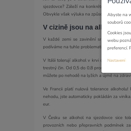
Použív
sjezdovce? Záleží na konkrétním druhu poji
Obvykle však výluka na způsobení úrazu so
Abyste na w
souborů cook
V cizině jsou na alkohol n
Cookies jso
V každé zemi se zavinění srážky na sjezd
webu poznám
podíváme na tuhle problematiku z hlediska evro
preferencí. 
V Itálii tolerují alkohol v krvi do půl promil
Nastavení
trestný čin. Od 0,5 do 0,8 promile je stanov
můžete po nehodě na lyžích a újmě na zdraví
Ve Francii platí nulová tolerance alkoholu!
nehodu, jste automaticky pokládán za viníka
eur.
V Česku se alkohol na sjezdovce sice tol
provozních nebo přepravních podmínek za