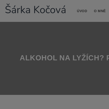
Šárka Kočová
ÚVOD
O MNĚ
ALKOHOL NA LYŽÍCH? 