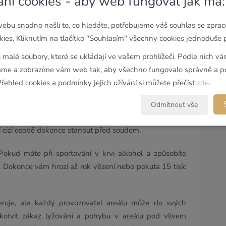
ání cookies - aby web fungoval jak má:
štění i na tom, jak máte stanovené smluvní podmínky.
bě nebo někomu jinému pod vlivem alkoholu bývá.
ebu snadno našli to, co hledáte, potřebujeme váš souhlas se zpra
ies. Kliknutím na tlačítko "Souhlasím" všechny cookies jednoduše p
a sjezdovkách mnohem přísnější
u malé soubory, které se ukládají ve vašem prohlížeči. Podle nich v
ovce s ohledem na alkohol posuzuje jinak. Pokud se
e a zobrazíme vám web tak, aby všechno fungovalo správně a po
pských zemí, nejpřísnější jsou v Itálii a Francii.
Přehled cookies a podmínky jejich užívání si můžete přečíst
zde
.
e. Při požití vyššího množství alkoholu pak může jít až o
Odmítnout vše
ena pokuta ve výši od 250 do 1000 eur, nad 0,8 promile
 cizí osobě dokonce stanout před soudem.
 Pokud máte při sportování v krvi alkohol a způsobíte
. Dokonce vám hrozí až rok vězení nebo pokuta 15 tisíc
eruje, ale každý provozovatel areálu může do svých
kotvit zákaz lyžování a pohybu v areálu pod vlivem