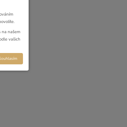
cováním
ovolíte.
ás na našem
dle vašich
Souhlasím