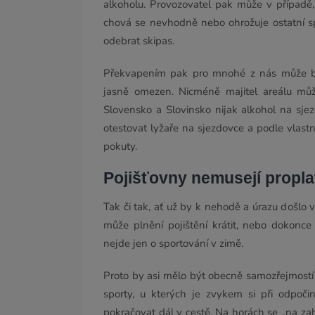
alkoholu. Provozovatel pak může v případě,
chová se nevhodně nebo ohrožuje ostatní spo
odebrat skipas.
Překvapením pak pro mnohé z nás může bý
jasně omezen. Nicméně majitel areálu můž
Slovensko a Slovinsko nijak alkohol na sje
otestovat lyžaře na sjezdovce a podle vlas
pokuty.
Pojišťovny nemusejí propla
Tak či tak, ať už by k nehodě a úrazu došlo 
může plnění pojištění krátit, nebo dokonce 
nejde jen o sportování v zimě.
Proto by asi mělo být obecně samozřejmostí p
sporty, u kterých je zvykem si při odpoč
pokračovat dál v cestě. Na horách se „na zah